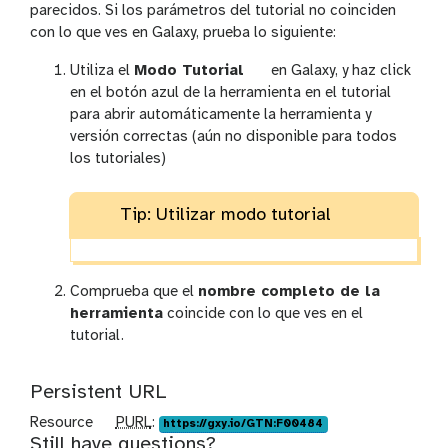
parecidos. Si los parámetros del tutorial no coinciden
con lo que ves en Galaxy, prueba lo siguiente:
c
Utiliza el
Modo Tutorial
en Galaxy, y haz click
u
en el botón azul de la herramienta en el tutorial
r
para abrir automáticamente la herramienta y
r
versión correctas (aún no disponible para todos
i
los tutoriales)
c
u
Tip: Utilizar modo tutorial
l
u
m
Comprueba que el
nombre completo de la
herramienta
coincide con lo que ves en el
tutorial.
Persistent URL
p
Resource
PURL
:
https://gxy.io/GTN:F00484
Still have questions?
u