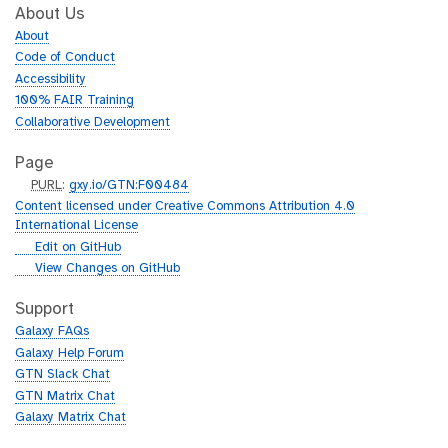
About Us
About
Code of Conduct
Accessibility
100% FAIR Training
Collaborative Development
Page
p
PURL
:
gxy.io/GTN:F00484
u
Content licensed under Creative Commons Attribution 4.0
r
International License
l
g
Edit on GitHub
i
g
View Changes on GitHub
t
i
h
t
Support
u
h
Galaxy FAQs
b
u
Galaxy Help Forum
b
GTN Slack Chat
GTN Matrix Chat
Galaxy Matrix Chat