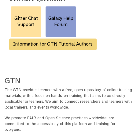
r
l
Gitter Chat
Galaxy Help
Support
Forum
Information for GTN Tutorial Authors
GTN
The GTN provides learners with a free, open repository of online training
materials, with a focus on hands-on training that aims to be directly
applicable for learners. We aim to connect researchers and learners with
local trainers, and events worldwide.
We promote FAIR and Open Science practices worldwide, are
committed to the accessibility of this platform and training for
everyone.